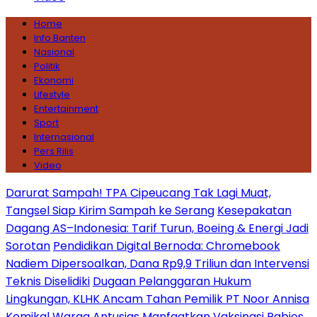
Home
Info Banten
Nasional
Politik
Ekonomi
Lifestyle
Entertainment
Sport
Internasional
Pers Rilis
Video
Darurat Sampah! TPA Cipeucang Tak Lagi Muat,
Tangsel Siap Kirim Sampah ke Serang
Kesepakatan
Dagang AS–Indonesia: Tarif Turun, Boeing & Energi Jadi
Sorotan
Pendidikan Digital Bernoda: Chromebook
Nadiem Dipersoalkan, Dana Rp9,9 Triliun dan Intervensi
Teknis Diselidiki
Dugaan Pelanggaran Hukum
Lingkungan, KLHK Ancam Tahan Pemilik PT Noor Annisa
Kemikal
Warga Antusias Manfaatkan Vaksinasi Rabies