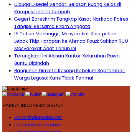
Diduga Disegel Vendor, Belasan Ruang Kelas di
Kampus Untirta Lumpuh
Geger! Bareskrim Tangkap Kasat Narkoba Polres
Tangsel Bersama Enam Anggota
16 Tahun Menunggu, Masyarakat Kasepuhan
Lebak Titip Harapan ke Ahmad Fauzi: Sahkan RUU
Masyarakat Adat Tahun Ini
Terungkap! Ini Alasan Kantor Kelurahan Rawa
Buntu Dipindah
Bangunan Diminta Kosong Sebelum September,
Warga Legoso: Kami Tidak Terima!
HARIAN INDONESIA GROUP
Harianindonesia.com
Harianekonomi.com