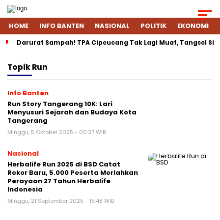
HOME
INFO BANTEN
NASIONAL
POLITIK
EKONOMI
Darurat Sampah! TPA Cipeucang Tak Lagi Muat, Tangsel Si
Topik
Run
Info Banten
Run Story Tangerang 10K: Lari
Menyusuri Sejarah dan Budaya Kota
Tangerang
Minggu, 5 Oktober 2025 - 00:37 WIB
Nasional
Herbalife Run 2025 di BSD Catat
Rekor Baru, 5.000 Peserta Meriahkan
Perayaan 27 Tahun Herbalife
Indonesia
Minggu, 21 September 2025 - 15:48 WIB