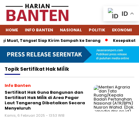
ID
HOME
INFO BANTEN
NASIONAL
POLITIK
EKONOMI
i Muat, Tangsel Siap Kirim Sampah ke Serang
Kesepakatan 
Topik
Sertifikat Hak Miĺik
Info Banten
Sertifikat Hak Guna Bangunan dan
Sertifikat Hak Miĺik di Area Pagar
Laut Tangerang Dibatalkan Secara
Menyeluruh
Kamis, 6 Februari 2025 - 13:53 WIB