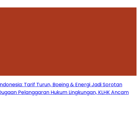
onesia: Tarif Turun, Boeing & Energi Jadi Sorotan
Dugaan Pelanggaran Hukum Lingkungan, KLHK Ancam