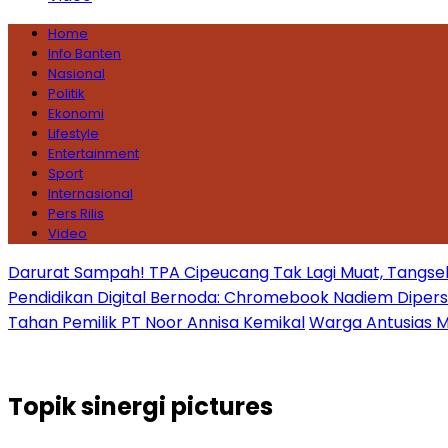
Home
Info Banten
Nasional
Politik
Ekonomi
Lifestyle
Entertainment
Sport
Internasional
Pers Rilis
Video
Darurat Sampah! TPA Cipeucang Tak Lagi Muat, Tangsel
Pendidikan Digital Bernoda: Chromebook Nadiem Dipersoal
Tahan Pemilik PT Noor Annisa Kemikal
Warga Antusias Ma
Topik
sinergi pictures