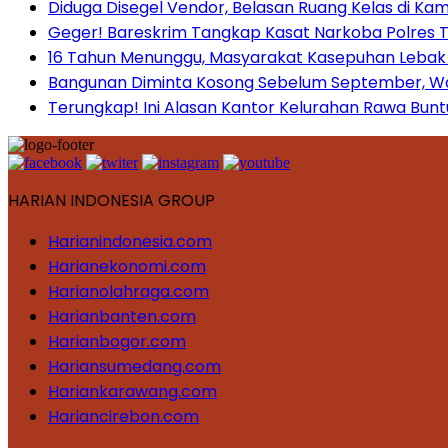
Diduga Disegel Vendor, Belasan Ruang Kelas di Ka
Geger! Bareskrim Tangkap Kasat Narkoba Polres
16 Tahun Menunggu, Masyarakat Kasepuhan Lebak T
Bangunan Diminta Kosong Sebelum September, War
Terungkap! Ini Alasan Kantor Kelurahan Rawa Bunt
HARIAN INDONESIA GROUP
Harianindonesia.com
Harianekonomi.com
Harianolahraga.com
Harianbanten.com
Harianbogor.com
Hariansumedang.com
Hariankarawang.com
Hariancirebon.com