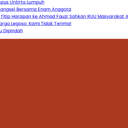
mpus Untirta Lumpuh
 Tangsel Bersama Enam Anggota
itip Harapan ke Ahmad Fauzi: Sahkan RUU Masyarakat A
ga Legoso: Kami Tidak Terima!
u Dipindah