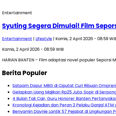
Entertainment
Syuting Segera Dimulai! Film Sepo
Entertainment
|
Lifestyle
| Kamis, 2 April 2026 - 08:59 WI
Kamis, 2 April 2026 - 08:59 WIB
HARIAN BANTEN – Film adaptasi novel populer Seporsi 
Berita Populer
Satpam Dapur MBG di Ciputat Curi Ribuan Ompreng
Gelapkan Uang Majikan Rp25 Juta, Sopir di Serpong
4 Bulan Tak Cair, Guru Honorer Banten Pertanyakan
Kronologi Kejadian dan Peran 3 Pelaku Ganjal ATM 
Benyamin Davnie Lantik 57 Pejabat di Lingkungan 