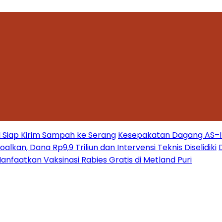
 Siap Kirim Sampah ke Serang
Kesepakatan Dagang AS–Ind
kan, Dana Rp9,9 Triliun dan Intervensi Teknis Diselidiki
nfaatkan Vaksinasi Rabies Gratis di Metland Puri