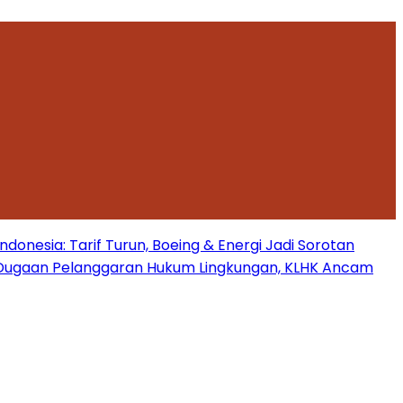
onesia: Tarif Turun, Boeing & Energi Jadi Sorotan
Dugaan Pelanggaran Hukum Lingkungan, KLHK Ancam