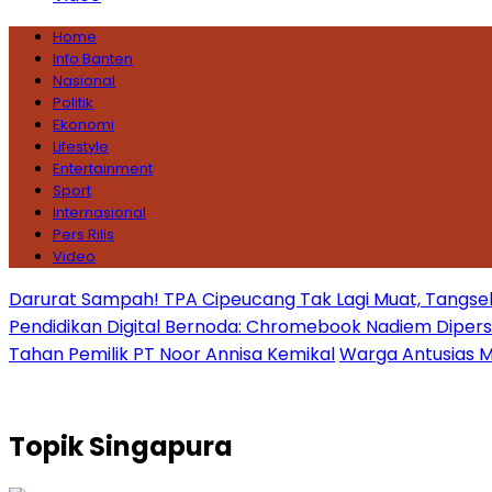
Home
Info Banten
Nasional
Politik
Ekonomi
Lifestyle
Entertainment
Sport
Internasional
Pers Rilis
Video
Darurat Sampah! TPA Cipeucang Tak Lagi Muat, Tangsel
Pendidikan Digital Bernoda: Chromebook Nadiem Dipersoal
Tahan Pemilik PT Noor Annisa Kemikal
Warga Antusias Ma
Topik
Singapura