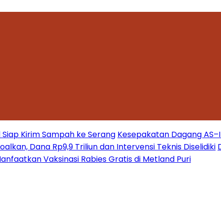
 Siap Kirim Sampah ke Serang
Kesepakatan Dagang AS–Ind
kan, Dana Rp9,9 Triliun dan Intervensi Teknis Diselidiki
nfaatkan Vaksinasi Rabies Gratis di Metland Puri