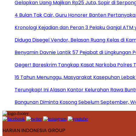
Gelapkan Uang Majikan Rp25 Juta, Sopir di Serpong
4 Bulan Tak Cair, Guru Honorer Banten Pertanyakan
Kronologi Kejadian dan Peran 3 Pelaku Ganjal ATM 
Diduga Disegel Vendor, Belasan Ruang Kelas di Ka
Benyamin Davnie Lantik 57 Pejabat di Lingkungan 
Geger! Bareskrim Tangkap Kasat Narkoba Polres
16 Tahun Menunggu, Masyarakat Kasepuhan Lebak T
Terungkap! Ini Alasan Kantor Kelurahan Rawa Bunt
Bangunan Diminta Kosong Sebelum September, War
HARIAN INDONESIA GROUP