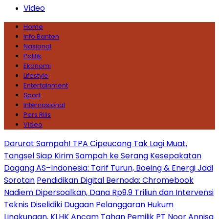
Video
Home
Info Banten
Nasional
Politik
Ekonomi
Lifestyle
Entertainment
Sport
Internasional
Pers Rilis
Video
Darurat Sampah! TPA Cipeucang Tak Lagi Muat,
Tangsel Siap Kirim Sampah ke Serang
Kesepakatan
Dagang AS–Indonesia: Tarif Turun, Boeing & Energi Jadi
Sorotan
Pendidikan Digital Bernoda: Chromebook
Nadiem Dipersoalkan, Dana Rp9,9 Triliun dan Intervensi
Teknis Diselidiki
Dugaan Pelanggaran Hukum
Lingkungan, KLHK Ancam Tahan Pemilik PT Noor Annisa