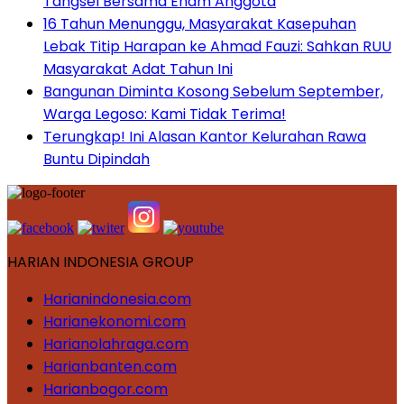
Tangsel Bersama Enam Anggota
16 Tahun Menunggu, Masyarakat Kasepuhan
Lebak Titip Harapan ke Ahmad Fauzi: Sahkan RUU
Masyarakat Adat Tahun Ini
Bangunan Diminta Kosong Sebelum September,
Warga Legoso: Kami Tidak Terima!
Terungkap! Ini Alasan Kantor Kelurahan Rawa
Buntu Dipindah
HARIAN INDONESIA GROUP
Harianindonesia.com
Harianekonomi.com
Harianolahraga.com
Harianbanten.com
Harianbogor.com