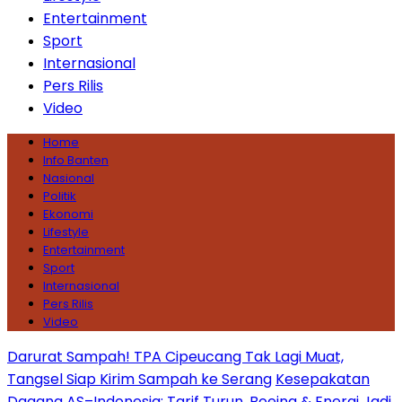
Entertainment
Sport
Internasional
Pers Rilis
Video
Home
Info Banten
Nasional
Politik
Ekonomi
Lifestyle
Entertainment
Sport
Internasional
Pers Rilis
Video
Darurat Sampah! TPA Cipeucang Tak Lagi Muat,
Tangsel Siap Kirim Sampah ke Serang
Kesepakatan
Dagang AS–Indonesia: Tarif Turun, Boeing & Energi Jadi