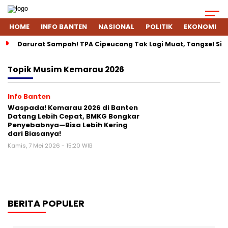
HOME
INFO BANTEN
NASIONAL
POLITIK
EKONOMI
Darurat Sampah! TPA Cipeucang Tak Lagi Muat, Tangsel Si
Topik
Musim Kemarau 2026
Info Banten
Waspada! Kemarau 2026 di Banten
Datang Lebih Cepat, BMKG Bongkar
Penyebabnya—Bisa Lebih Kering
dari Biasanya!
Kamis, 7 Mei 2026 - 15:20 WIB
BERITA POPULER