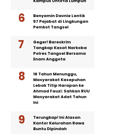
Kampus Untirta Lumpuh
Benyamin Davnie Lantik
57 Pejabat di Lingkungan
Pemkot Tangsel
Geger! Bareskrim
Tangkap Kasat Narkoba
Polres Tangsel Bersama
Enam Anggota
16 Tahun Menunggu,
Masyarakat Kasepuhan
Lebak Titip Harapan ke
Ahmad Fauzi: Sahkan RUU
Masyarakat Adat Tahun
Ini
Terungkap! Ini Alasan
Kantor Kelurahan Rawa
Buntu Dipindah