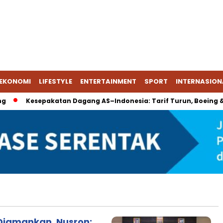
EKONOMI
LIFESTYLE
ENTERTAINMENT
SPORT
INTERNASION
Kesepakatan Dagang AS–Indonesia: Tarif Turun, Boeing & En
Diamankan, Nusron: