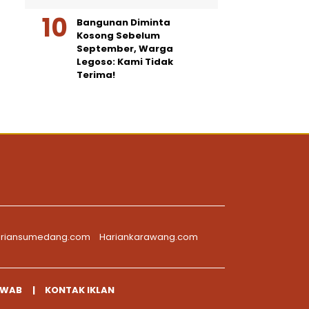
Bangunan Diminta
Kosong Sebelum
September, Warga
Legoso: Kami Tidak
Terima!
riansumedang.com
Hariankarawang.com
AWAB
KONTAK IKLAN