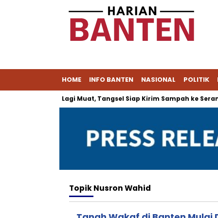
HOME
INFO BANTEN
NASIONAL
POLITIK
Cipeucang Tak Lagi Muat, Tangsel Siap Kirim Sampah ke Serang
Topik
Nusron Wahid
Tanah Wakaf di Banten Mulai 