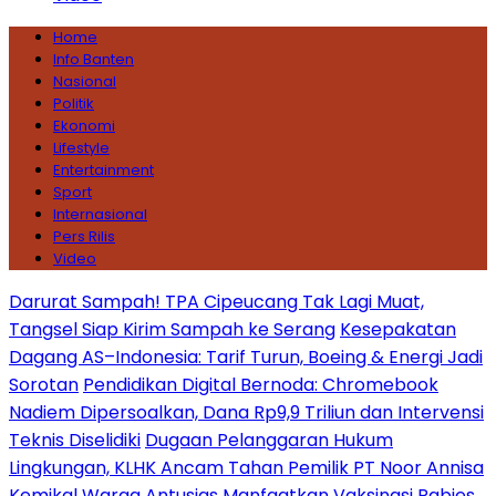
Home
Info Banten
Nasional
Politik
Ekonomi
Lifestyle
Entertainment
Sport
Internasional
Pers Rilis
Video
Darurat Sampah! TPA Cipeucang Tak Lagi Muat,
Tangsel Siap Kirim Sampah ke Serang
Kesepakatan
Dagang AS–Indonesia: Tarif Turun, Boeing & Energi Jadi
Sorotan
Pendidikan Digital Bernoda: Chromebook
Nadiem Dipersoalkan, Dana Rp9,9 Triliun dan Intervensi
Teknis Diselidiki
Dugaan Pelanggaran Hukum
Lingkungan, KLHK Ancam Tahan Pemilik PT Noor Annisa
Kemikal
Warga Antusias Manfaatkan Vaksinasi Rabies