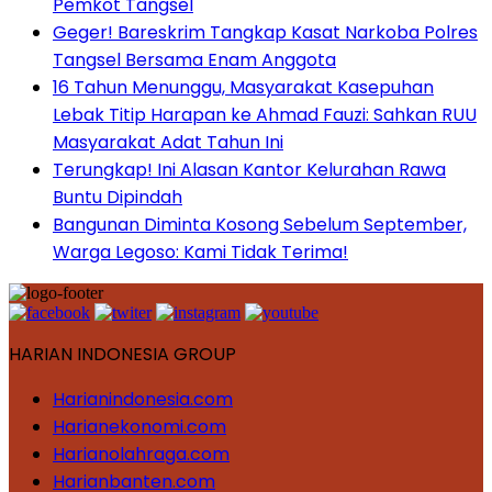
Pemkot Tangsel
Geger! Bareskrim Tangkap Kasat Narkoba Polres
Tangsel Bersama Enam Anggota
16 Tahun Menunggu, Masyarakat Kasepuhan
Lebak Titip Harapan ke Ahmad Fauzi: Sahkan RUU
Masyarakat Adat Tahun Ini
Terungkap! Ini Alasan Kantor Kelurahan Rawa
Buntu Dipindah
Bangunan Diminta Kosong Sebelum September,
Warga Legoso: Kami Tidak Terima!
HARIAN INDONESIA GROUP
Harianindonesia.com
Harianekonomi.com
Harianolahraga.com
Harianbanten.com