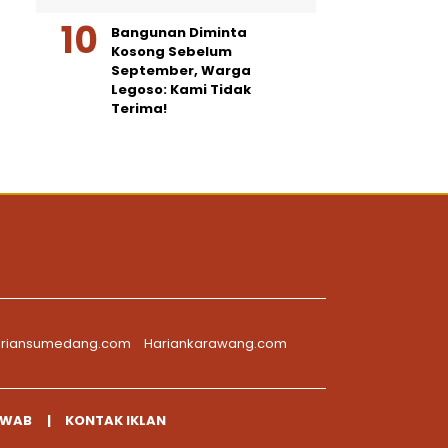
Bangunan Diminta
Kosong Sebelum
September, Warga
Legoso: Kami Tidak
Terima!
riansumedang.com
Hariankarawang.com
AWAB
KONTAK IKLAN