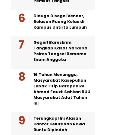
Pemkot Tangsel
Diduga Disegel Vendor,
Belasan Ruang Kelas di
Kampus Untirta Lumpuh
Geger! Bareskrim
Tangkap Kasat Narkoba
Polres Tangsel Bersama
Enam Anggota
16 Tahun Menunggu,
Masyarakat Kasepuhan
Lebak Titip Harapan ke
Ahmad Fauzi: Sahkan RUU
Masyarakat Adat Tahun
Ini
Terungkap! Ini Alasan
Kantor Kelurahan Rawa
Buntu Dipindah