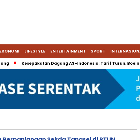
EKONOMI
LIFESTYLE
ENTERTAINMENT
SPORT
INTERNASION
ng
Kesepakatan Dagang AS–Indonesia: Tarif Turun, Boeing &
n Perpanjangan Sekda Tangsel di PTUN