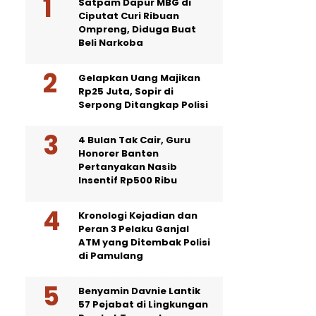
Satpam Dapur MBG di
Ciputat Curi Ribuan
Ompreng, Diduga Buat
Beli Narkoba
Gelapkan Uang Majikan
Rp25 Juta, Sopir di
Serpong Ditangkap Polisi
4 Bulan Tak Cair, Guru
Honorer Banten
Pertanyakan Nasib
Insentif Rp500 Ribu
Kronologi Kejadian dan
Peran 3 Pelaku Ganjal
ATM yang Ditembak Polisi
di Pamulang
Benyamin Davnie Lantik
57 Pejabat di Lingkungan