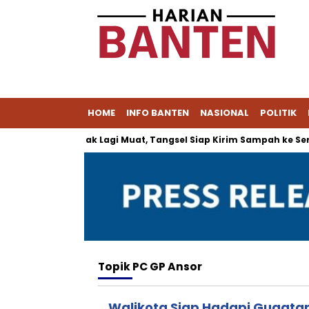
HOME
INFO BANTEN
NASIONAL
POLITIK
PA Cipeucang Tak Lagi Muat, Tangsel Siap Kirim Sampah ke Sera
Topik
PC GP Ansor
Walikota Siap Hadapi Gugata