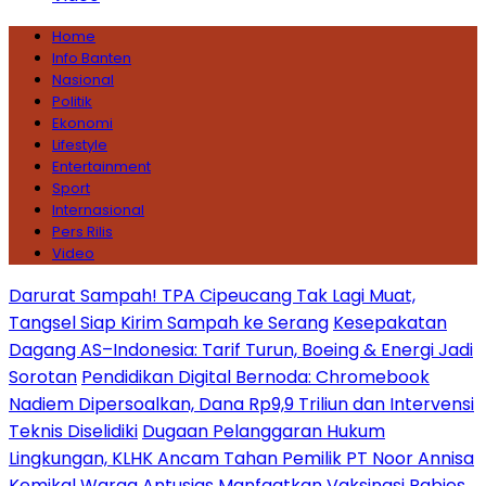
Home
Info Banten
Nasional
Politik
Ekonomi
Lifestyle
Entertainment
Sport
Internasional
Pers Rilis
Video
Darurat Sampah! TPA Cipeucang Tak Lagi Muat,
Tangsel Siap Kirim Sampah ke Serang
Kesepakatan
Dagang AS–Indonesia: Tarif Turun, Boeing & Energi Jadi
Sorotan
Pendidikan Digital Bernoda: Chromebook
Nadiem Dipersoalkan, Dana Rp9,9 Triliun dan Intervensi
Teknis Diselidiki
Dugaan Pelanggaran Hukum
Lingkungan, KLHK Ancam Tahan Pemilik PT Noor Annisa
Kemikal
Warga Antusias Manfaatkan Vaksinasi Rabies