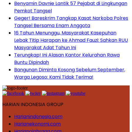
Benyamin Davnie Lantik 57 Pejabat di Lingkungan
Pemkot Tangsel
Geger! Bareskrim Tangkap Kasat Narkoba Polres
Tangsel Bersama Enam Anggota
16 Tahun Menunggu, Masyarakat Kasepuhan
Lebak Titip Harapan ke Ahmad Fauzi: Sahkan RUU
Masyarakat Adat Tahun Ini
Terungkap! Ini Alasan Kantor Kelurahan Rawa
Buntu Dipindah
Bangunan Diminta Kosong Sebelum September,
Warga Legoso: Kami Tidak Terima!
HARIAN INDONESIA GROUP
Harianindonesia.com
Harianekonomi.com
Harianolahraga.com