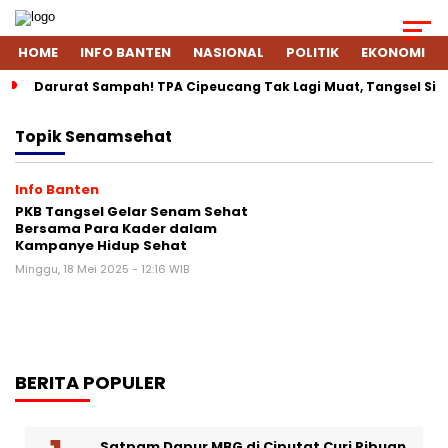
HOME
INFO BANTEN
NASIONAL
POLITIK
EKONOMI
Darurat Sampah! TPA Cipeucang Tak Lagi Muat, Tangsel Si
Topik
Senamsehat
Info Banten
PKB Tangsel Gelar Senam Sehat
Bersama Para Kader dalam
Kampanye Hidup Sehat
Minggu, 18 Mei 2025 - 12:16 WIB
BERITA POPULER
Satpam Dapur MBG di Ciputat Curi Ribuan