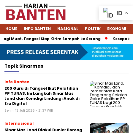
ID
HOME
INFO BANTEN
NASIONAL
POLITIK
EKONOMI
agi Muat, Tangsel Siap Kirim Sampah ke Serang
Kesepakata
Topik
Sinarmas
Info Banten
200 Guru di Tangsel Ikut Pelatihan
PP TUNAS, Ini Langkah Sinar Mas
Land dan Komdigi Lindungi Anak di
Era Digital
Senin, 13 Juli 2026 - 21:37 WIB
Internasional
Sinar Mas Land Diakui Dunia: Borong