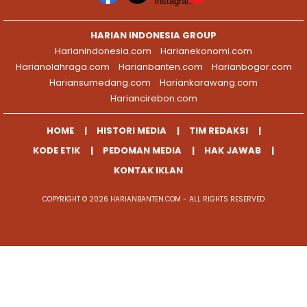
HARIAN INDONESIA GROUP
Harianindonesia.com
Harianekonomi.com
Harianolahraga.com
Harianbanten.com
Harianbogor.com
Hariansumedang.com
Hariankarawang.com
Hariancirebon.com
HOME
HISTORI MEDIA
TIM REDAKSI
KODE ETIK
PEDOMAN MEDIA
HAK JAWAB
KONTAK IKLAN
COPYRIGHT © 2026 HARIANBANTEN.COM - ALL RIGHTS RESERVED