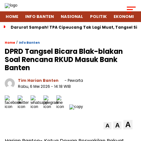
HOME
INFO BANTEN
NASIONAL
POLITIK
EKONOMI
Darurat Sampah! TPA Cipeucang Tak Lagi Muat, Tangsel Si
/
Home
Info Banten
DPRD Tangsel Bicara Blak-blakan
Soal Rencana RKUD Masuk Bank
Banten
Tim Harian Banten
- Pewarta
Rabu, 6 Mei 2026
- 14:18 WIB
A
A
A
Harian Banten- Ketua Dewan Perwakilan Rakyat