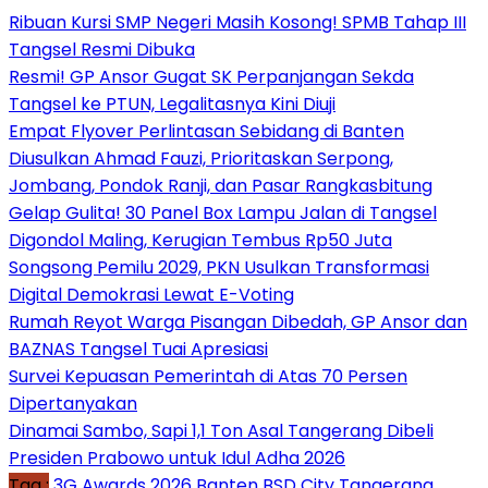
Ribuan Kursi SMP Negeri Masih Kosong! SPMB Tahap III
Tangsel Resmi Dibuka
Resmi! GP Ansor Gugat SK Perpanjangan Sekda
Tangsel ke PTUN, Legalitasnya Kini Diuji
Empat Flyover Perlintasan Sebidang di Banten
Diusulkan Ahmad Fauzi, Prioritaskan Serpong,
Jombang, Pondok Ranji, dan Pasar Rangkasbitung
Gelap Gulita! 30 Panel Box Lampu Jalan di Tangsel
Digondol Maling, Kerugian Tembus Rp50 Juta
Songsong Pemilu 2029, PKN Usulkan Transformasi
Digital Demokrasi Lewat E-Voting
Rumah Reyot Warga Pisangan Dibedah, GP Ansor dan
BAZNAS Tangsel Tuai Apresiasi
Survei Kepuasan Pemerintah di Atas 70 Persen
Dipertanyakan
Dinamai Sambo, Sapi 1,1 Ton Asal Tangerang Dibeli
Presiden Prabowo untuk Idul Adha 2026
Tag :
3G Awards 2026
Banten
BSD City Tangerang