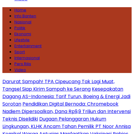
Home
Info Banten
Nasional
Politik
Ekonomi
Lifestyle
Entertainment
Sport
Internasional
Pers Rilis
Video
Darurat Sampah! TPA Cipeucang Tak Lagi Muat,
Tangsel Siap Kirim Sampah ke Serang
Kesepakatan
Dagang AS–Indonesia: Tarif Turun, Boeing & Energi Jadi
Sorotan
Pendidikan Digital Bernoda: Chromebook
Nadiem Dipersoalkan, Dana Rp9,9 Triliun dan Intervensi
Teknis Diselidiki
Dugaan Pelanggaran Hukum
Lingkungan, KLHK Ancam Tahan Pemilik PT Noor Annisa
Kemikal
Warga Antusias Manfaatkan Vaksinasi Rabies