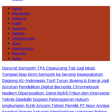
Home
Info Banten
Nasional
Politik
Ekonomi
Lifestyle
Entertainment
Sport
Internasional
Pers Rilis
Video
Darurat Sampah! TPA Cipeucang Tak Lagi Muat,
Tangsel Siap Kirim Sampah ke Serang
Kesepakatan
Dagang AS–Indonesia: Tarif Turun, Boeing & Energi Jadi
Sorotan
Pendidikan Digital Bernoda: Chromebook
Nadiem Dipersoalkan, Dana Rp9,9 Triliun dan Intervensi
Teknis Diselidiki
Dugaan Pelanggaran Hukum
Lingkungan, KLHK Ancam Tahan Pemilik PT Noor Annisa
Kemikal
Warga Antusias Manfaatkan Vaksinasi Rabies