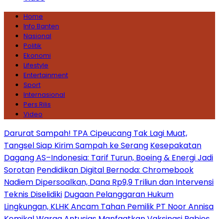
Home
Info Banten
Nasional
Politik
Ekonomi
Lifestyle
Entertainment
Sport
Internasional
Pers Rilis
Video
Darurat Sampah! TPA Cipeucang Tak Lagi Muat,
Tangsel Siap Kirim Sampah ke Serang
Kesepakatan
Dagang AS–Indonesia: Tarif Turun, Boeing & Energi Jadi
Sorotan
Pendidikan Digital Bernoda: Chromebook
Nadiem Dipersoalkan, Dana Rp9,9 Triliun dan Intervensi
Teknis Diselidiki
Dugaan Pelanggaran Hukum
Lingkungan, KLHK Ancam Tahan Pemilik PT Noor Annisa
Kemikal
Warga Antusias Manfaatkan Vaksinasi Rabies