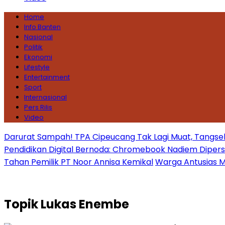
Home
Info Banten
Nasional
Politik
Ekonomi
Lifestyle
Entertainment
Sport
Internasional
Pers Rilis
Video
Darurat Sampah! TPA Cipeucang Tak Lagi Muat, Tangsel
Pendidikan Digital Bernoda: Chromebook Nadiem Dipersoal
Tahan Pemilik PT Noor Annisa Kemikal
Warga Antusias Ma
Topik
Lukas Enembe