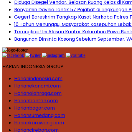
Diduga Disegel Vendor, Belasan Ruang Kelas di Ka
Benyamin Davnie Lantik 57 Pejabat di Lingkungan 
Geger! Bareskrim Tangkap Kasat Narkoba Polres
16 Tahun Menunggu, Masyarakat Kasepuhan Lebak T
Terungkap! Ini Alasan Kantor Kelurahan Rawa Bunt
Bangunan Diminta Kosong Sebelum September, War
HARIAN INDONESIA GROUP
Harianindonesia.com
Harianekonomi.com
Harianolahraga.com
Harianbanten.com
Harianbogor.com
Hariansumedang.com
Hariankarawang.com
Hariancirebon.com