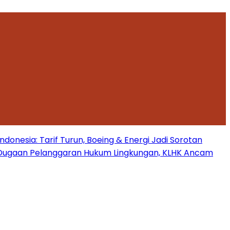
onesia: Tarif Turun, Boeing & Energi Jadi Sorotan
Dugaan Pelanggaran Hukum Lingkungan, KLHK Ancam