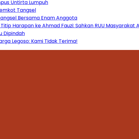
mpus Untirta Lumpuh
Pemkot Tangsel
 Tangsel Bersama Enam Anggota
itip Harapan ke Ahmad Fauzi: Sahkan RUU Masyarakat A
u Dipindah
ga Legoso: Kami Tidak Terima!