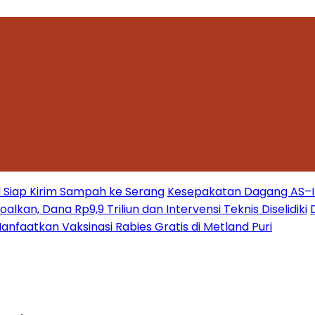
 Siap Kirim Sampah ke Serang
Kesepakatan Dagang AS–Ind
kan, Dana Rp9,9 Triliun dan Intervensi Teknis Diselidiki
nfaatkan Vaksinasi Rabies Gratis di Metland Puri