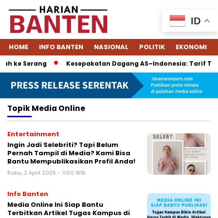
ID
HOME
INFO BANTEN
NASIONAL
POLITIK
EKONOMI
ah ke Serang
Kesepakatan Dagang AS–Indonesia: Tarif Turun
Topik
Media Online
Entertainment
Ingin Jadi Selebriti? Tapi Belum
Pernah Tampil di Media? Kami Bisa
Bantu Mempublikasikan Profil Anda!
Rabu, 2 April 2025 - 11:50 WIB
Info Banten
Media Online Ini Siap Bantu
Terbitkan Artikel Tugas Kampus di