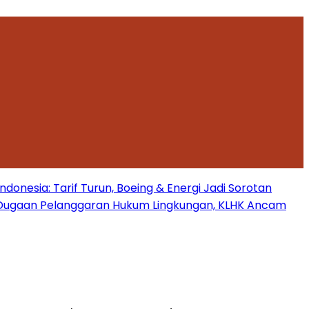
onesia: Tarif Turun, Boeing & Energi Jadi Sorotan
Dugaan Pelanggaran Hukum Lingkungan, KLHK Ancam