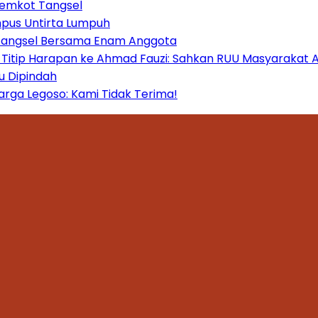
Pemkot Tangsel
mpus Untirta Lumpuh
 Tangsel Bersama Enam Anggota
itip Harapan ke Ahmad Fauzi: Sahkan RUU Masyarakat A
u Dipindah
ga Legoso: Kami Tidak Terima!