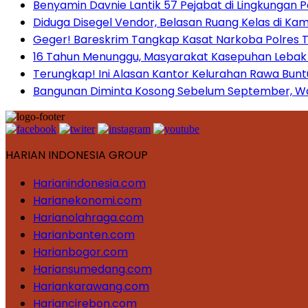
Benyamin Davnie Lantik 57 Pejabat di Lingkungan 
Diduga Disegel Vendor, Belasan Ruang Kelas di Ka
Geger! Bareskrim Tangkap Kasat Narkoba Polres
16 Tahun Menunggu, Masyarakat Kasepuhan Lebak T
Terungkap! Ini Alasan Kantor Kelurahan Rawa Bunt
Bangunan Diminta Kosong Sebelum September, War
HARIAN INDONESIA GROUP
Harianindonesia.com
Harianekonomi.com
Harianolahraga.com
Harianbanten.com
Harianbogor.com
Hariansumedang.com
Hariankarawang.com
Hariancirebon.com