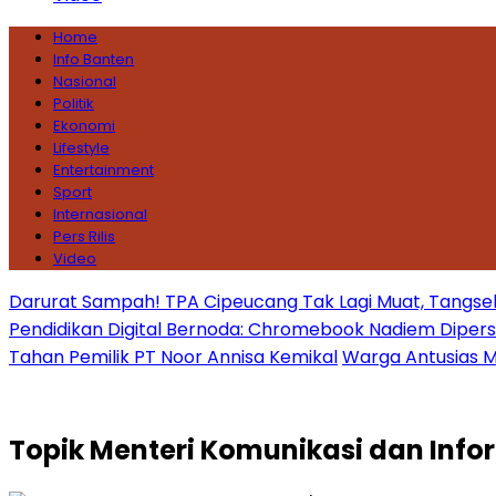
Home
Info Banten
Nasional
Politik
Ekonomi
Lifestyle
Entertainment
Sport
Internasional
Pers Rilis
Video
Darurat Sampah! TPA Cipeucang Tak Lagi Muat, Tangsel
Pendidikan Digital Bernoda: Chromebook Nadiem Dipersoal
Tahan Pemilik PT Noor Annisa Kemikal
Warga Antusias Ma
Topik
Menteri Komunikasi dan Info