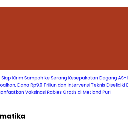
 Siap Kirim Sampah ke Serang
Kesepakatan Dagang AS–Ind
kan, Dana Rp9,9 Triliun dan Intervensi Teknis Diselidiki
nfaatkan Vaksinasi Rabies Gratis di Metland Puri
rmatika