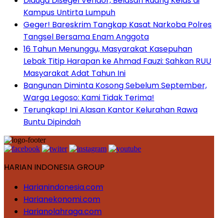
Diduga Disegel Vendor, Belasan Ruang Kelas di
Kampus Untirta Lumpuh
Geger! Bareskrim Tangkap Kasat Narkoba Polres
Tangsel Bersama Enam Anggota
16 Tahun Menunggu, Masyarakat Kasepuhan
Lebak Titip Harapan ke Ahmad Fauzi: Sahkan RUU
Masyarakat Adat Tahun Ini
Bangunan Diminta Kosong Sebelum September,
Warga Legoso: Kami Tidak Terima!
Terungkap! Ini Alasan Kantor Kelurahan Rawa
Buntu Dipindah
HARIAN INDONESIA GROUP
Harianindonesia.com
Harianekonomi.com
Harianolahraga.com