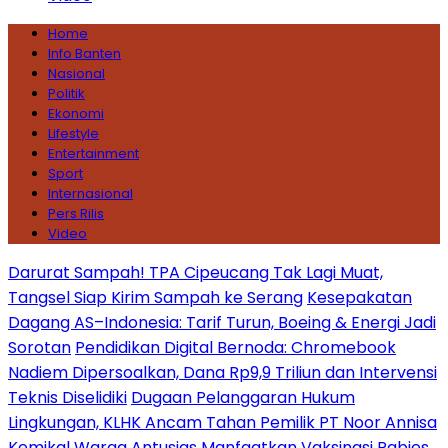
Home
Info Banten
Nasional
Politik
Ekonomi
Lifestyle
Entertainment
Sport
Internasional
Pers Rilis
Video
Darurat Sampah! TPA Cipeucang Tak Lagi Muat,
Tangsel Siap Kirim Sampah ke Serang
Kesepakatan
Dagang AS–Indonesia: Tarif Turun, Boeing & Energi Jadi
Sorotan
Pendidikan Digital Bernoda: Chromebook
Nadiem Dipersoalkan, Dana Rp9,9 Triliun dan Intervensi
Teknis Diselidiki
Dugaan Pelanggaran Hukum
Lingkungan, KLHK Ancam Tahan Pemilik PT Noor Annisa
Kemikal
Warga Antusias Manfaatkan Vaksinasi Rabies