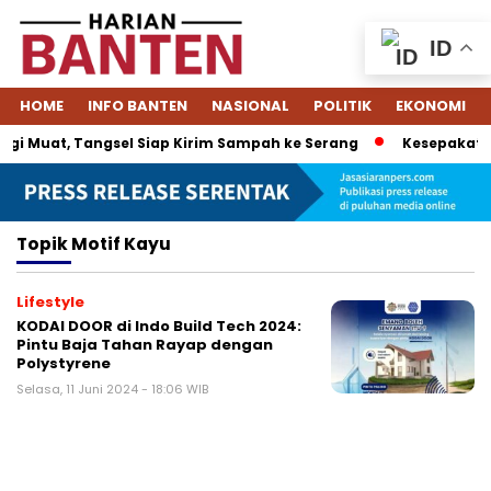
ID
HOME
INFO BANTEN
NASIONAL
POLITIK
EKONOMI
gi Muat, Tangsel Siap Kirim Sampah ke Serang
Kesepakatan 
Topik
Motif Kayu
Lifestyle
KODAI DOOR di Indo Build Tech 2024:
Pintu Baja Tahan Rayap dengan
Polystyrene
Selasa, 11 Juni 2024 - 18:06 WIB