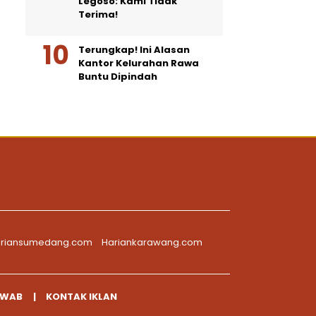
Legoso: Kami Tidak
Terima!
Terungkap! Ini Alasan
Kantor Kelurahan Rawa
Buntu Dipindah
riansumedang.com
Hariankarawang.com
AWAB
KONTAK IKLAN