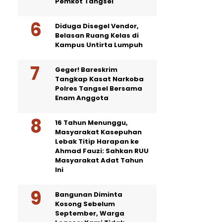
Pemkot Tangsel
Diduga Disegel Vendor,
Belasan Ruang Kelas di
Kampus Untirta Lumpuh
Geger! Bareskrim
Tangkap Kasat Narkoba
Polres Tangsel Bersama
Enam Anggota
16 Tahun Menunggu,
Masyarakat Kasepuhan
Lebak Titip Harapan ke
Ahmad Fauzi: Sahkan RUU
Masyarakat Adat Tahun
Ini
Bangunan Diminta
Kosong Sebelum
September, Warga