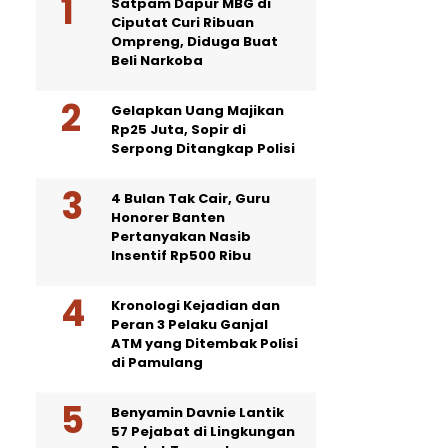
Satpam Dapur MBG di
Ciputat Curi Ribuan
Ompreng, Diduga Buat
Beli Narkoba
Gelapkan Uang Majikan
Rp25 Juta, Sopir di
Serpong Ditangkap Polisi
4 Bulan Tak Cair, Guru
Honorer Banten
Pertanyakan Nasib
Insentif Rp500 Ribu
Kronologi Kejadian dan
Peran 3 Pelaku Ganjal
ATM yang Ditembak Polisi
di Pamulang
Benyamin Davnie Lantik
57 Pejabat di Lingkungan