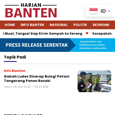
ID
HOME
INFO BANTEN
NASIONAL
POLITIK
EKONOMI
i Muat, Tangsel Siap Kirim Sampah ke Serang
Kesepakatan D
Topik
Padi
Info Banten
Gabah Ludes Diserap Bulog! Petani
Tangerang Panen Rezeki
Senin, 26 Mei 2025 - 08:24 WIB