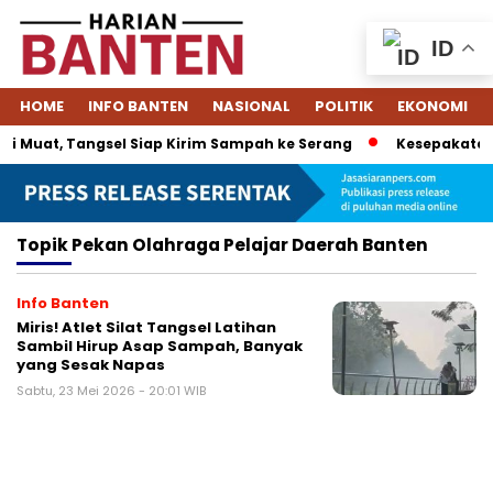
ID
HOME
INFO BANTEN
NASIONAL
POLITIK
EKONOMI
i Muat, Tangsel Siap Kirim Sampah ke Serang
Kesepakatan D
Topik
Pekan Olahraga Pelajar Daerah Banten
Info Banten
Miris! Atlet Silat Tangsel Latihan
Sambil Hirup Asap Sampah, Banyak
yang Sesak Napas
Sabtu, 23 Mei 2026 - 20:01 WIB