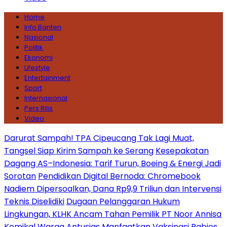
Home
Info Banten
Nasional
Politik
Ekonomi
Lifestyle
Entertainment
Sport
Internasional
Pers Rilis
Video
Darurat Sampah! TPA Cipeucang Tak Lagi Muat,
Tangsel Siap Kirim Sampah ke Serang
Kesepakatan
Dagang AS–Indonesia: Tarif Turun, Boeing & Energi Jadi
Sorotan
Pendidikan Digital Bernoda: Chromebook
Nadiem Dipersoalkan, Dana Rp9,9 Triliun dan Intervensi
Teknis Diselidiki
Dugaan Pelanggaran Hukum
Lingkungan, KLHK Ancam Tahan Pemilik PT Noor Annisa
Kemikal
Warga Antusias Manfaatkan Vaksinasi Rabies