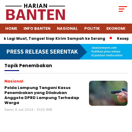
HOME
INFO BANTEN
NASIONAL
POLITIK
EKONOMI
k Lagi Muat, Tangsel Siap Kirim Sampah ke Serang
Kesepaka
Topik
Penembakan
Nasional
Polda Lampung Tangani Kasus
Penembakan yang Dilakukan
Anggota DPRD Lampung Terhadap
Warga
Senin, 8 Juli 2024 - 21:00 WIB