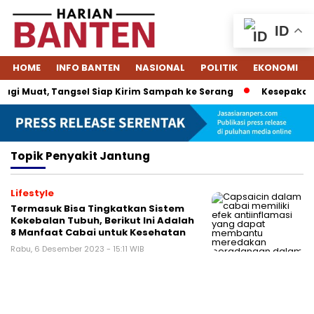
ID
HOME
INFO BANTEN
NASIONAL
POLITIK
EKONOMI
gi Muat, Tangsel Siap Kirim Sampah ke Serang
Kesepakatan
Topik
Penyakit Jantung
Lifestyle
Termasuk Bisa Tingkatkan Sistem
Kekebalan Tubuh, Berikut Ini Adalah
8 Manfaat Cabai untuk Kesehatan
Rabu, 6 Desember 2023 - 15:11 WIB