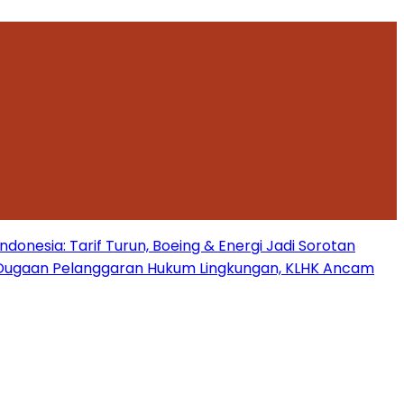
onesia: Tarif Turun, Boeing & Energi Jadi Sorotan
Dugaan Pelanggaran Hukum Lingkungan, KLHK Ancam