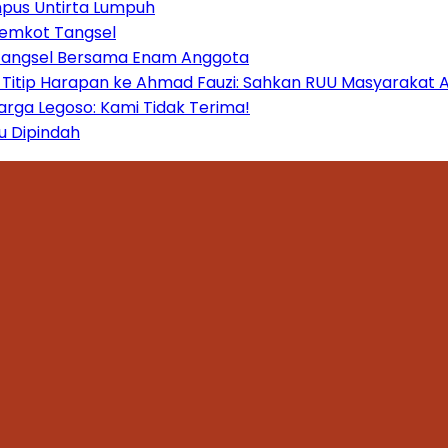
mpus Untirta Lumpuh
Pemkot Tangsel
 Tangsel Bersama Enam Anggota
itip Harapan ke Ahmad Fauzi: Sahkan RUU Masyarakat A
ga Legoso: Kami Tidak Terima!
u Dipindah