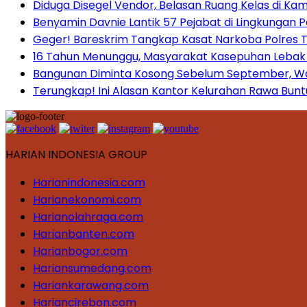
Diduga Disegel Vendor, Belasan Ruang Kelas di Ka
Benyamin Davnie Lantik 57 Pejabat di Lingkungan 
Geger! Bareskrim Tangkap Kasat Narkoba Polres
16 Tahun Menunggu, Masyarakat Kasepuhan Lebak T
Bangunan Diminta Kosong Sebelum September, War
Terungkap! Ini Alasan Kantor Kelurahan Rawa Bunt
HARIAN INDONESIA GROUP
Harianindonesia.com
Harianekonomi.com
Harianolahraga.com
Harianbanten.com
Harianbogor.com
Hariansumedang.com
Hariankarawang.com
Hariancirebon.com