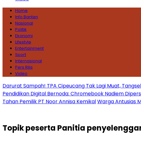
Home
Info Banten
Nasional
Politik
Ekonomi
Lifestyle
Entertainment
Sport
Internasional
Pers Rilis
Video
Darurat Sampah! TPA Cipeucang Tak Lagi Muat, Tangsel
Pendidikan Digital Bernoda: Chromebook Nadiem Dipersoal
Tahan Pemilik PT Noor Annisa Kemikal
Warga Antusias Ma
Topik
peserta Panitia penyelengga