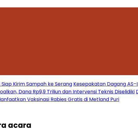
 Siap Kirim Sampah ke Serang
Kesepakatan Dagang AS–Ind
kan, Dana Rp9,9 Triliun dan Intervensi Teknis Diselidiki
nfaatkan Vaksinasi Rabies Gratis di Metland Puri
ra acara