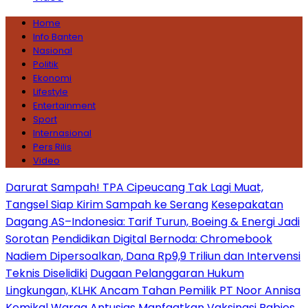
Home
Info Banten
Nasional
Politik
Ekonomi
Lifestyle
Entertainment
Sport
Internasional
Pers Rilis
Video
Darurat Sampah! TPA Cipeucang Tak Lagi Muat,
Tangsel Siap Kirim Sampah ke Serang
Kesepakatan
Dagang AS–Indonesia: Tarif Turun, Boeing & Energi Jadi
Sorotan
Pendidikan Digital Bernoda: Chromebook
Nadiem Dipersoalkan, Dana Rp9,9 Triliun dan Intervensi
Teknis Diselidiki
Dugaan Pelanggaran Hukum
Lingkungan, KLHK Ancam Tahan Pemilik PT Noor Annisa
Kemikal
Warga Antusias Manfaatkan Vaksinasi Rabies