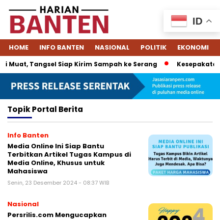
ID
HOME
INFO BANTEN
NASIONAL
POLITIK
EKONOMI
 Muat, Tangsel Siap Kirim Sampah ke Serang
Kesepakatan Da
Topik
Portal Berita
Info Banten
Media Online Ini Siap Bantu
Terbitkan Artikel Tugas Kampus di
Media Online, Khusus untuk
Mahasiswa
Senin, 23 Desember 2024 - 08:37 WIB
Nasional
Persrilis.com Mengucapkan