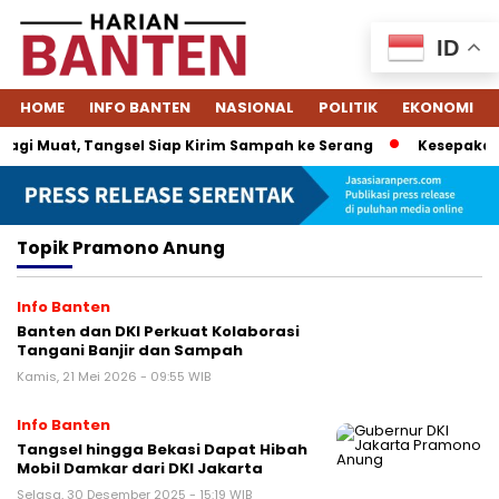
ID
HOME
INFO BANTEN
NASIONAL
POLITIK
EKONOMI
agi Muat, Tangsel Siap Kirim Sampah ke Serang
Kesepakatan
Topik
Pramono Anung
Info Banten
Banten dan DKI Perkuat Kolaborasi
Tangani Banjir dan Sampah
Kamis, 21 Mei 2026 - 09:55 WIB
Info Banten
Tangsel hingga Bekasi Dapat Hibah
Mobil Damkar dari DKI Jakarta
Selasa, 30 Desember 2025 - 15:19 WIB