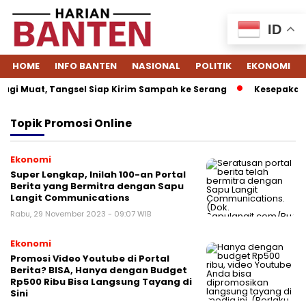
ID
HOME
INFO BANTEN
NASIONAL
POLITIK
EKONOMI
gi Muat, Tangsel Siap Kirim Sampah ke Serang
Kesepakatan
Topik
Promosi Online
Ekonomi
Super Lengkap, Inilah 100-an Portal
Berita yang Bermitra dengan Sapu
Langit Communications
Rabu, 29 November 2023 - 09:07 WIB
Ekonomi
Promosi Video Youtube di Portal
Berita? BISA, Hanya dengan Budget
Rp500 Ribu Bisa Langsung Tayang di
Sini