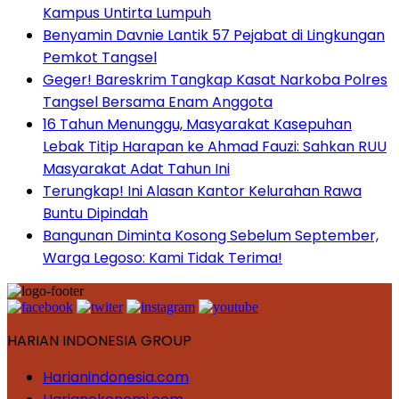
Kampus Untirta Lumpuh
Benyamin Davnie Lantik 57 Pejabat di Lingkungan
Pemkot Tangsel
Geger! Bareskrim Tangkap Kasat Narkoba Polres
Tangsel Bersama Enam Anggota
16 Tahun Menunggu, Masyarakat Kasepuhan
Lebak Titip Harapan ke Ahmad Fauzi: Sahkan RUU
Masyarakat Adat Tahun Ini
Terungkap! Ini Alasan Kantor Kelurahan Rawa
Buntu Dipindah
Bangunan Diminta Kosong Sebelum September,
Warga Legoso: Kami Tidak Terima!
HARIAN INDONESIA GROUP
Harianindonesia.com