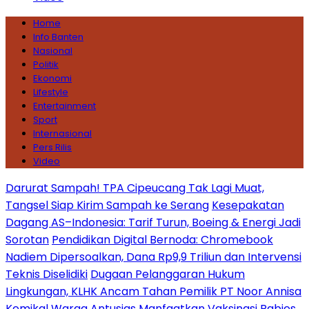
Home
Info Banten
Nasional
Politik
Ekonomi
Lifestyle
Entertainment
Sport
Internasional
Pers Rilis
Video
Darurat Sampah! TPA Cipeucang Tak Lagi Muat,
Tangsel Siap Kirim Sampah ke Serang
Kesepakatan
Dagang AS–Indonesia: Tarif Turun, Boeing & Energi Jadi
Sorotan
Pendidikan Digital Bernoda: Chromebook
Nadiem Dipersoalkan, Dana Rp9,9 Triliun dan Intervensi
Teknis Diselidiki
Dugaan Pelanggaran Hukum
Lingkungan, KLHK Ancam Tahan Pemilik PT Noor Annisa
Kemikal
Warga Antusias Manfaatkan Vaksinasi Rabies