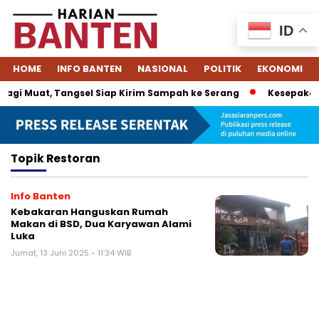
ID
HOME
INFO BANTEN
NASIONAL
POLITIK
EKONOMI
agi Muat, Tangsel Siap Kirim Sampah ke Serang
Kesepakata
Topik
Restoran
Info Banten
Kebakaran Hanguskan Rumah
Makan di BSD, Dua Karyawan Alami
Luka
Jumat, 13 Juni 2025 - 11:34 WIB