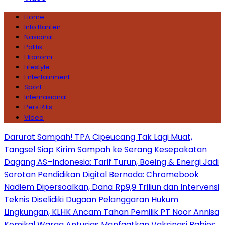
Home
Info Banten
Nasional
Politik
Ekonomi
Lifestyle
Entertainment
Sport
Internasional
Pers Rilis
Video
Darurat Sampah! TPA Cipeucang Tak Lagi Muat,
Tangsel Siap Kirim Sampah ke Serang
Kesepakatan
Dagang AS–Indonesia: Tarif Turun, Boeing & Energi Jadi
Sorotan
Pendidikan Digital Bernoda: Chromebook
Nadiem Dipersoalkan, Dana Rp9,9 Triliun dan Intervensi
Teknis Diselidiki
Dugaan Pelanggaran Hukum
Lingkungan, KLHK Ancam Tahan Pemilik PT Noor Annisa
Kemikal
Warga Antusias Manfaatkan Vaksinasi Rabies