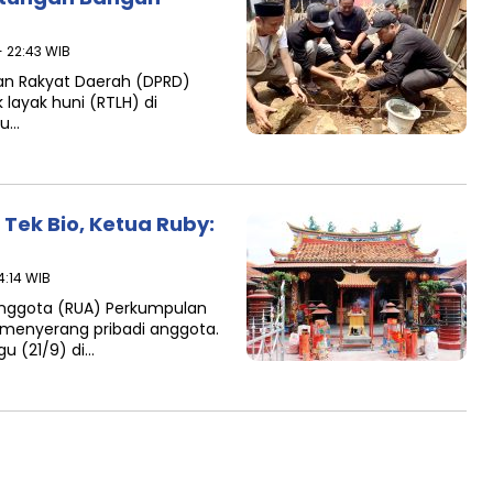
- 22:43 WIB
an Rakyat Daerah (DPRD)
layak huni (RTLH) di
tu…
Tek Bio, Ketua Ruby:
4:14 WIB
nggota (RUA) Perkumpulan
 menyerang pribadi anggota.
gu (21/9) di…