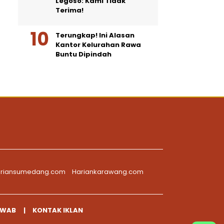
Legoso: Kami Tidak
Terima!
Terungkap! Ini Alasan
Kantor Kelurahan Rawa
Buntu Dipindah
riansumedang.com
Hariankarawang.com
AWAB
KONTAK IKLAN