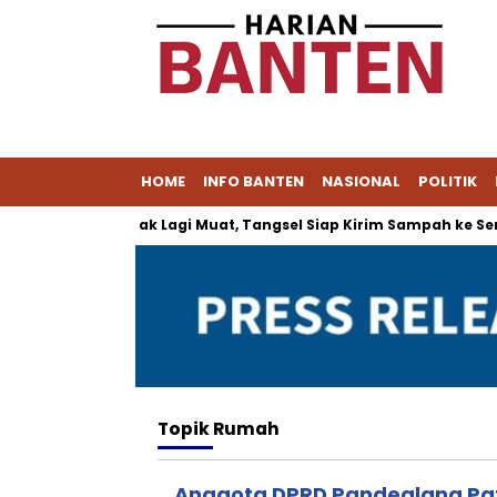
HOME
INFO BANTEN
NASIONAL
POLITIK
A Cipeucang Tak Lagi Muat, Tangsel Siap Kirim Sampah ke Sera
Topik
Rumah
Anggota DPRD Pandeglang P