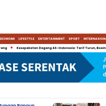
EKONOMI
LIFESTYLE
ENTERTAINMENT
SPORT
INTERNASION
ng
Kesepakatan Dagang AS–Indonesia: Tarif Turun, Boeing & 
atungan Bangun