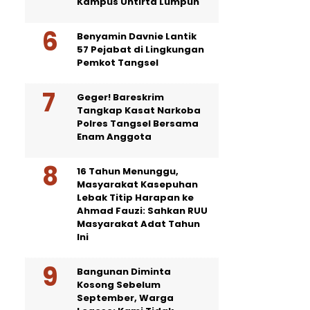
Kampus Untirta Lumpuh
Benyamin Davnie Lantik
57 Pejabat di Lingkungan
Pemkot Tangsel
Geger! Bareskrim
Tangkap Kasat Narkoba
Polres Tangsel Bersama
Enam Anggota
16 Tahun Menunggu,
Masyarakat Kasepuhan
Lebak Titip Harapan ke
Ahmad Fauzi: Sahkan RUU
Masyarakat Adat Tahun
Ini
Bangunan Diminta
Kosong Sebelum
September, Warga