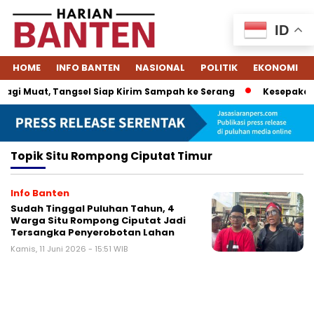
ID
HOME
INFO BANTEN
NASIONAL
POLITIK
EKONOMI
agi Muat, Tangsel Siap Kirim Sampah ke Serang
Kesepakatan
Topik
Situ Rompong Ciputat Timur
Info Banten
Sudah Tinggal Puluhan Tahun, 4
Warga Situ Rompong Ciputat Jadi
Tersangka Penyerobotan Lahan
Kamis, 11 Juni 2026 - 15:51 WIB