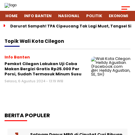
HOME
INFO BANTEN
NASIONAL
POLITIK
EKONOMI
Darurat Sampah! TPA Cipeucang Tak Lagi Muat, Tangsel Si
Topik
Wali Kota Cilegon
Info Banten
Pemkot Cilegon Lakukan Uji Coba
Makan Bergizi Gratis Rp25.000 Per
Porsi, Sudah Termasuk Minum Susu
Selasa, 6 Agustus 2024 - 13:19 WIB
BERITA POPULER
Satpam Dapur MBG di Ciputat Curi Ribuan