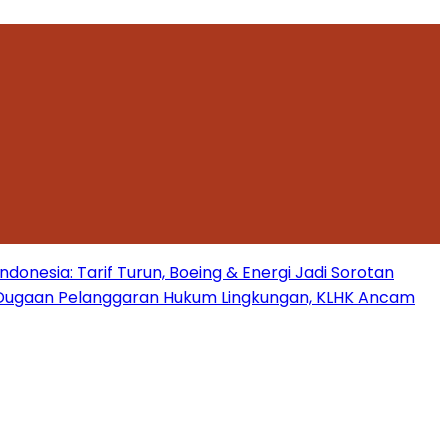
onesia: Tarif Turun, Boeing & Energi Jadi Sorotan
Dugaan Pelanggaran Hukum Lingkungan, KLHK Ancam