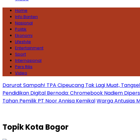
Home
Info Banten
Nasional
Politik
Ekonomi
Lifestyle
Entertainment
Sport
Internasional
Pers Rilis
Video
Darurat Sampah! TPA Cipeucang Tak Lagi Muat, Tangsel
Pendidikan Digital Bernoda: Chromebook Nadiem Dipersoal
Tahan Pemilik PT Noor Annisa Kemikal
Warga Antusias Ma
Topik
Kota Bogor