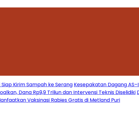
 Siap Kirim Sampah ke Serang
Kesepakatan Dagang AS–Ind
kan, Dana Rp9,9 Triliun dan Intervensi Teknis Diselidiki
nfaatkan Vaksinasi Rabies Gratis di Metland Puri