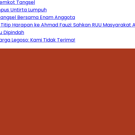
Pemkot Tangsel
mpus Untirta Lumpuh
 Tangsel Bersama Enam Anggota
itip Harapan ke Ahmad Fauzi: Sahkan RUU Masyarakat A
u Dipindah
ga Legoso: Kami Tidak Terima!