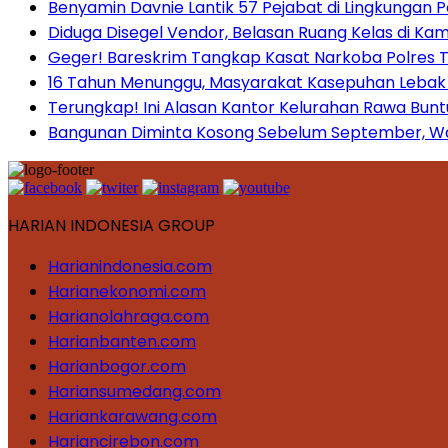
Benyamin Davnie Lantik 57 Pejabat di Lingkungan 
Diduga Disegel Vendor, Belasan Ruang Kelas di Ka
Geger! Bareskrim Tangkap Kasat Narkoba Polres
16 Tahun Menunggu, Masyarakat Kasepuhan Lebak T
Terungkap! Ini Alasan Kantor Kelurahan Rawa Bunt
Bangunan Diminta Kosong Sebelum September, War
HARIAN INDONESIA GROUP
Harianindonesia.com
Harianekonomi.com
Harianolahraga.com
Harianbanten.com
Harianbogor.com
Hariansumedang.com
Hariankarawang.com
Hariancirebon.com