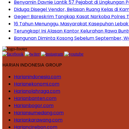
Benyamin Davnie Lantik 57 Pejabat di Lingkungan 
Diduga Disegel Vendor, Belasan Ruang Kelas di Ka
Geger! Bareskrim Tangkap Kasat Narkoba Polres
16 Tahun Menunggu, Masyarakat Kasepuhan Lebak T
Terungkap! Ini Alasan Kantor Kelurahan Rawa Bunt
Bangunan Diminta Kosong Sebelum September, War
HARIAN INDONESIA GROUP
Harianindonesia.com
Harianekonomi.com
Harianolahraga.com
Harianbanten.com
Harianbogor.com
Hariansumedang.com
Hariankarawang.com
Hariancirebon.com