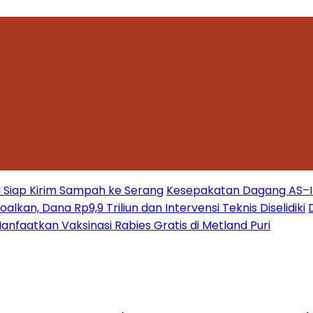
 Siap Kirim Sampah ke Serang
Kesepakatan Dagang AS–Ind
kan, Dana Rp9,9 Triliun dan Intervensi Teknis Diselidiki
nfaatkan Vaksinasi Rabies Gratis di Metland Puri