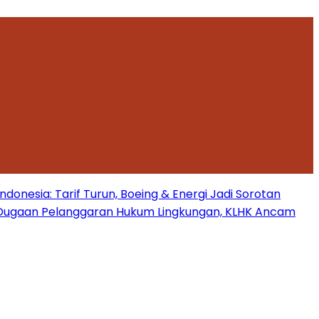
onesia: Tarif Turun, Boeing & Energi Jadi Sorotan
Dugaan Pelanggaran Hukum Lingkungan, KLHK Ancam