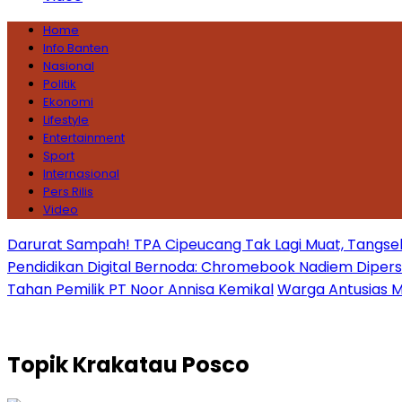
Home
Info Banten
Nasional
Politik
Ekonomi
Lifestyle
Entertainment
Sport
Internasional
Pers Rilis
Video
Darurat Sampah! TPA Cipeucang Tak Lagi Muat, Tangsel
Pendidikan Digital Bernoda: Chromebook Nadiem Dipersoal
Tahan Pemilik PT Noor Annisa Kemikal
Warga Antusias Ma
Topik
Krakatau Posco