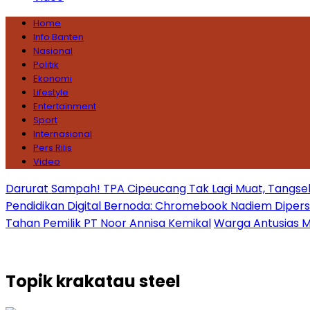
Home
Info Banten
Nasional
Politik
Ekonomi
Lifestyle
Entertainment
Sport
Internasional
Pers Rilis
Video
Darurat Sampah! TPA Cipeucang Tak Lagi Muat, Tangsel
Pendidikan Digital Bernoda: Chromebook Nadiem Dipersoal
Tahan Pemilik PT Noor Annisa Kemikal
Warga Antusias Ma
Topik
krakatau steel