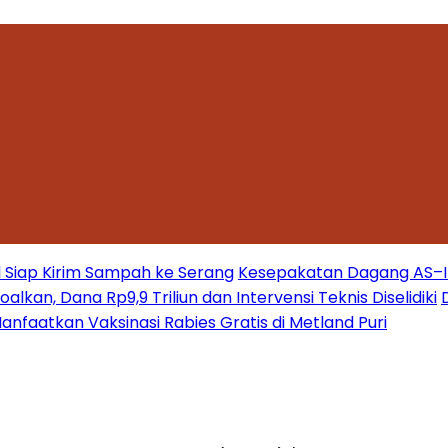
 Siap Kirim Sampah ke Serang
Kesepakatan Dagang AS–Ind
kan, Dana Rp9,9 Triliun dan Intervensi Teknis Diselidiki
nfaatkan Vaksinasi Rabies Gratis di Metland Puri