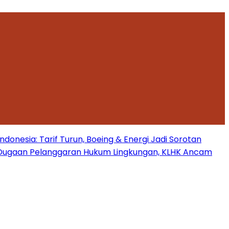
onesia: Tarif Turun, Boeing & Energi Jadi Sorotan
Dugaan Pelanggaran Hukum Lingkungan, KLHK Ancam