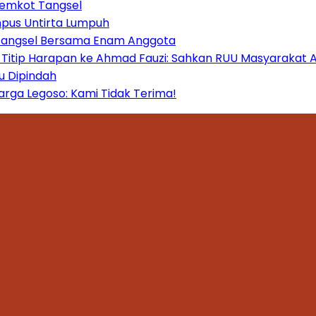
Pemkot Tangsel
mpus Untirta Lumpuh
 Tangsel Bersama Enam Anggota
itip Harapan ke Ahmad Fauzi: Sahkan RUU Masyarakat A
u Dipindah
ga Legoso: Kami Tidak Terima!