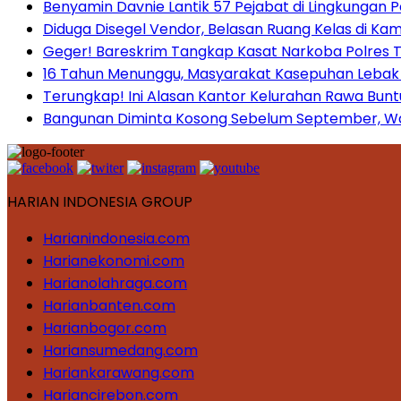
Benyamin Davnie Lantik 57 Pejabat di Lingkungan 
Diduga Disegel Vendor, Belasan Ruang Kelas di Ka
Geger! Bareskrim Tangkap Kasat Narkoba Polres
16 Tahun Menunggu, Masyarakat Kasepuhan Lebak T
Terungkap! Ini Alasan Kantor Kelurahan Rawa Bunt
Bangunan Diminta Kosong Sebelum September, War
HARIAN INDONESIA GROUP
Harianindonesia.com
Harianekonomi.com
Harianolahraga.com
Harianbanten.com
Harianbogor.com
Hariansumedang.com
Hariankarawang.com
Hariancirebon.com