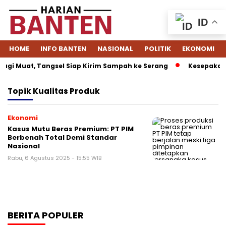
ID
HOME
INFO BANTEN
NASIONAL
POLITIK
EKONOMI
agi Muat, Tangsel Siap Kirim Sampah ke Serang
Kesepakatan
Topik
Kualitas Produk
Ekonomi
Kasus Mutu Beras Premium: PT PIM
Berbenah Total Demi Standar
Nasional
Rabu, 6 Agustus 2025 - 15:55 WIB
BERITA POPULER