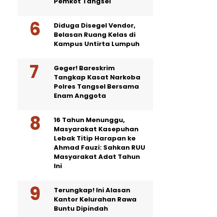
Pemkot Tangsel
Diduga Disegel Vendor,
Belasan Ruang Kelas di
Kampus Untirta Lumpuh
Geger! Bareskrim
Tangkap Kasat Narkoba
Polres Tangsel Bersama
Enam Anggota
16 Tahun Menunggu,
Masyarakat Kasepuhan
Lebak Titip Harapan ke
Ahmad Fauzi: Sahkan RUU
Masyarakat Adat Tahun
Ini
Terungkap! Ini Alasan
Kantor Kelurahan Rawa
Buntu Dipindah