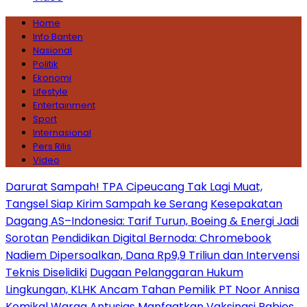
Home
Info Banten
Nasional
Politik
Ekonomi
Lifestyle
Entertainment
Sport
Internasional
Pers Rilis
Video
Darurat Sampah! TPA Cipeucang Tak Lagi Muat,
Tangsel Siap Kirim Sampah ke Serang
Kesepakatan
Dagang AS–Indonesia: Tarif Turun, Boeing & Energi Jadi
Sorotan
Pendidikan Digital Bernoda: Chromebook
Nadiem Dipersoalkan, Dana Rp9,9 Triliun dan Intervensi
Teknis Diselidiki
Dugaan Pelanggaran Hukum
Lingkungan, KLHK Ancam Tahan Pemilik PT Noor Annisa
Kemikal
Warga Antusias Manfaatkan Vaksinasi Rabies