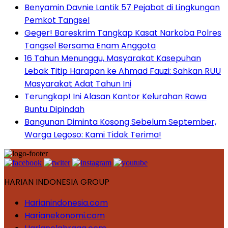
Benyamin Davnie Lantik 57 Pejabat di Lingkungan
Pemkot Tangsel
Geger! Bareskrim Tangkap Kasat Narkoba Polres
Tangsel Bersama Enam Anggota
16 Tahun Menunggu, Masyarakat Kasepuhan
Lebak Titip Harapan ke Ahmad Fauzi: Sahkan RUU
Masyarakat Adat Tahun Ini
Terungkap! Ini Alasan Kantor Kelurahan Rawa
Buntu Dipindah
Bangunan Diminta Kosong Sebelum September,
Warga Legoso: Kami Tidak Terima!
HARIAN INDONESIA GROUP
Harianindonesia.com
Harianekonomi.com