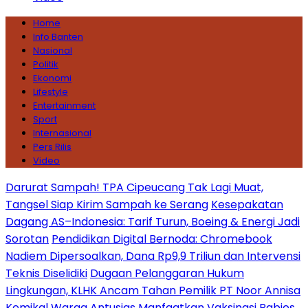
Home
Info Banten
Nasional
Politik
Ekonomi
Lifestyle
Entertainment
Sport
Internasional
Pers Rilis
Video
Darurat Sampah! TPA Cipeucang Tak Lagi Muat,
Tangsel Siap Kirim Sampah ke Serang
Kesepakatan
Dagang AS–Indonesia: Tarif Turun, Boeing & Energi Jadi
Sorotan
Pendidikan Digital Bernoda: Chromebook
Nadiem Dipersoalkan, Dana Rp9,9 Triliun dan Intervensi
Teknis Diselidiki
Dugaan Pelanggaran Hukum
Lingkungan, KLHK Ancam Tahan Pemilik PT Noor Annisa
Kemikal
Warga Antusias Manfaatkan Vaksinasi Rabies