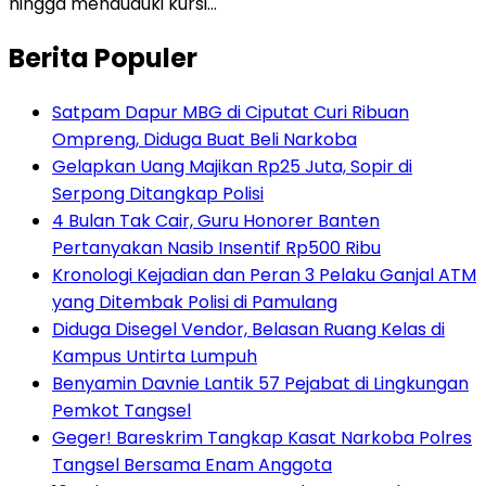
hingga menduduki kursi…
Berita Populer
Satpam Dapur MBG di Ciputat Curi Ribuan
Ompreng, Diduga Buat Beli Narkoba
Gelapkan Uang Majikan Rp25 Juta, Sopir di
Serpong Ditangkap Polisi
4 Bulan Tak Cair, Guru Honorer Banten
Pertanyakan Nasib Insentif Rp500 Ribu
Kronologi Kejadian dan Peran 3 Pelaku Ganjal ATM
yang Ditembak Polisi di Pamulang
Diduga Disegel Vendor, Belasan Ruang Kelas di
Kampus Untirta Lumpuh
Benyamin Davnie Lantik 57 Pejabat di Lingkungan
Pemkot Tangsel
Geger! Bareskrim Tangkap Kasat Narkoba Polres
Tangsel Bersama Enam Anggota