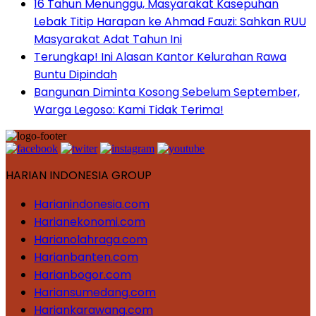
16 Tahun Menunggu, Masyarakat Kasepuhan
Lebak Titip Harapan ke Ahmad Fauzi: Sahkan RUU
Masyarakat Adat Tahun Ini
Terungkap! Ini Alasan Kantor Kelurahan Rawa
Buntu Dipindah
Bangunan Diminta Kosong Sebelum September,
Warga Legoso: Kami Tidak Terima!
HARIAN INDONESIA GROUP
Harianindonesia.com
Harianekonomi.com
Harianolahraga.com
Harianbanten.com
Harianbogor.com
Hariansumedang.com
Hariankarawang.com