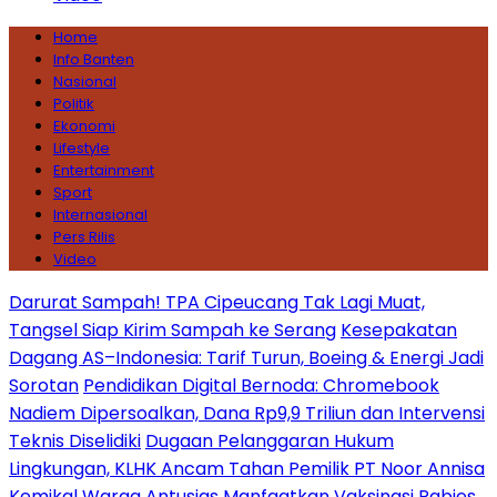
Home
Info Banten
Nasional
Politik
Ekonomi
Lifestyle
Entertainment
Sport
Internasional
Pers Rilis
Video
Darurat Sampah! TPA Cipeucang Tak Lagi Muat,
Tangsel Siap Kirim Sampah ke Serang
Kesepakatan
Dagang AS–Indonesia: Tarif Turun, Boeing & Energi Jadi
Sorotan
Pendidikan Digital Bernoda: Chromebook
Nadiem Dipersoalkan, Dana Rp9,9 Triliun dan Intervensi
Teknis Diselidiki
Dugaan Pelanggaran Hukum
Lingkungan, KLHK Ancam Tahan Pemilik PT Noor Annisa
Kemikal
Warga Antusias Manfaatkan Vaksinasi Rabies