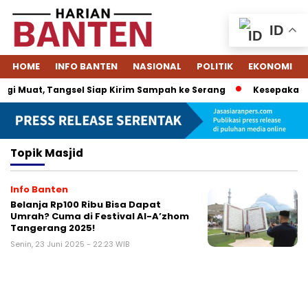
ID
HOME
INFO BANTEN
NASIONAL
POLITIK
EKONOMI
gi Muat, Tangsel Siap Kirim Sampah ke Serang
Kesepakatan 
Topik
Masjid
Info Banten
Belanja Rp100 Ribu Bisa Dapat
Umrah? Cuma di Festival Al-A’zhom
Tangerang 2025!
Senin, 23 Juni 2025 - 22:23 WIB